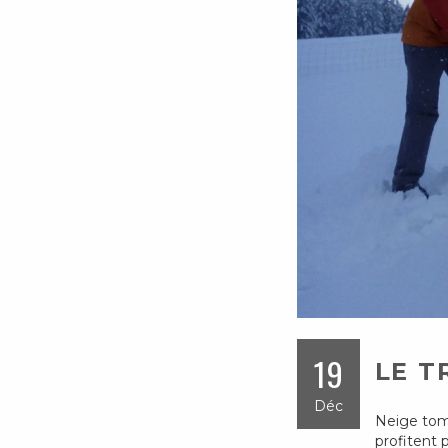
19
LE T
Déc
Neige tomb
profitent 