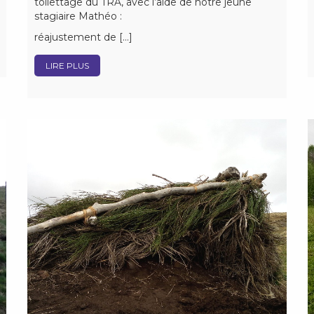
toilettage du TRA, avec l’aide de notre jeune
stagiaire Mathéo :
réajustement de […]
LIRE PLUS