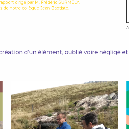
rapport dirigé par M. Frédéric SURMELY.
s de notre collègue Jean-Baptiste.
A
re-création d’un élément, oublié voire négligé